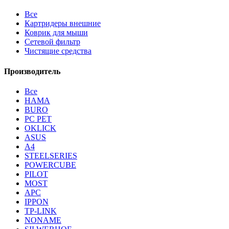
Все
Картридеры внешние
Коврик для мыши
Сетевой фильтр
Чистящие средства
Производитель
Все
HAMA
BURO
PC PET
OKLICK
ASUS
A4
STEELSERIES
POWERCUBE
PILOT
MOST
APC
IPPON
TP-LINK
NONAME