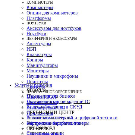
КОМПЬЮТЕРЫ
Компьютеры
Опции для компьютеров
Платформы
НОУТБУКИ
Аксессуары для ноутбуков
Ноутбуки
ПЕРИФЕРИЯ И АКСЕССУАРЫ
Аксессуары
ИБП
Клавиатуры
Копиры
Манипуляторы
Мониторы
Наушники и микрофоны
Принтеры
Услуги и решения
Сканеры
УСЛУГИ
ПРОГРАММНОЕ ОБЕСПЕЧЕНИЕ
IT-решения для бизнеса
Microsoft BOX
Поставка и сопровождение 1C
Microsoft OEM
Видеонаблюдение и СКУД
Антивирусное ПО
СЕРВИСНЫЙ ЦЕНТР
Приложения
Ремонт компьютерной и цифровой техники
РАСХОДНЫЕ МАТЕРИАЛЫ
Картриджи, барабаны, тонеры
Обслуживание оргтехники
СЕРВЕРЫ И СХД
СЕРВИСЫ
Серверные опции
Статус ремонта