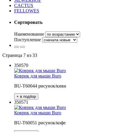
SILWERHOF
CACTUS
FELLOWES
Сортировать
Наименование
Поступление
Страница 7 из 33
350570
Коврик для мыши Buro
BU-T60044 рисунок/киви
350571
Коврик для мыши Buro
BU-T60051 рисунок/кофе