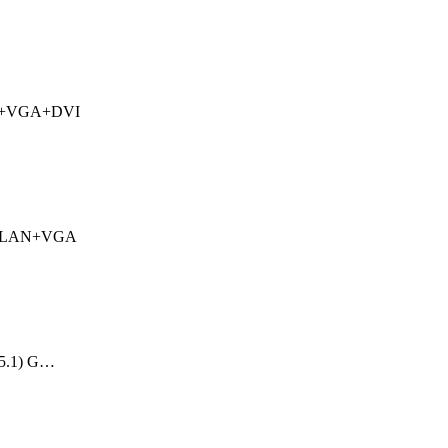
AN+VGA+DVI
 GbLAN+VGA
(5.1) G…