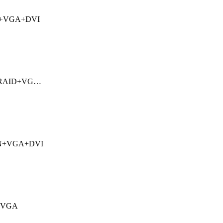
AN+VGA+DVI
AN RAID+VG…
LAN+VGA+DVI
N+VGA