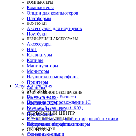
КОМПЬЮТЕРЫ
Компьютеры
Опции для компьютеров
Платформы
НОУТБУКИ
Аксессуары для ноутбуков
Ноутбуки
ПЕРИФЕРИЯ И АКСЕССУАРЫ
Аксессуары
ИБП
Клавиатуры
Копиры
Манипуляторы
Мониторы
Наушники и микрофоны
Принтеры
Услуги и решения
Сканеры
УСЛУГИ
ПРОГРАММНОЕ ОБЕСПЕЧЕНИЕ
IT-решения для бизнеса
Microsoft BOX
Поставка и сопровождение 1C
Microsoft OEM
Видеонаблюдение и СКУД
Антивирусное ПО
СЕРВИСНЫЙ ЦЕНТР
Приложения
Ремонт компьютерной и цифровой техники
РАСХОДНЫЕ МАТЕРИАЛЫ
Картриджи, барабаны, тонеры
Обслуживание оргтехники
СЕРВЕРЫ И СХД
СЕРВИСЫ
Серверные опции
Статус ремонта