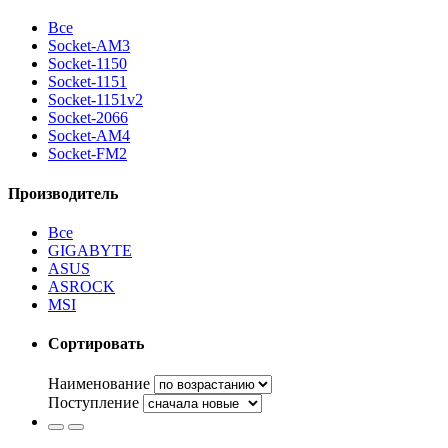
Все
Socket-AM3
Socket-1150
Socket-1151
Socket-1151v2
Socket-2066
Socket-AM4
Socket-FM2
Производитель
Все
GIGABYTE
ASUS
ASROCK
MSI
Сортировать
Наименование
Поступление