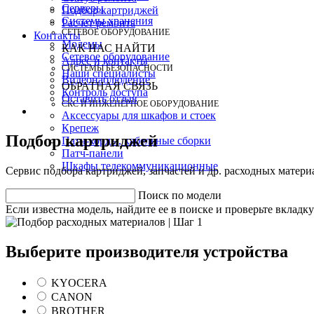
Серверы
Подбор картриджей
Системы хранения
Расчет ремонта
СЕТЕВОЕ ОБОРУДОВАНИЕ
Контакты
Модемы
КАК НАС НАЙТИ
Сетевое оборудование
Адрес и контакты
СИСТЕМЫ БЕЗОПАСНОСТИ
Наши специалисты
Видеонаблюдение
ОБРАТНАЯ СВЯЗЬ
Контроль доступа
Оставить отзыв
СКС И ИНЖЕНЕРНОЕ ОБОРУДОВАНИЕ
Аксессуары для шкафов и стоек
Крепеж
Подбор картриджей
Патч-корды, кабельные сборки
Патч-панели
Шкафы телекоммуникационные
Сервис подбора картриджей, запчастей и др. расходных матер
Поиск по модели
Если известна модель, найдите ее в поиске и проверьте вклад
Выберите производителя устройства
KYOCERA
CANON
BROTHER