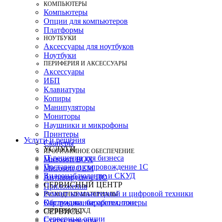
КОМПЬЮТЕРЫ
Компьютеры
Опции для компьютеров
Платформы
НОУТБУКИ
Аксессуары для ноутбуков
Ноутбуки
ПЕРИФЕРИЯ И АКСЕССУАРЫ
Аксессуары
ИБП
Клавиатуры
Копиры
Манипуляторы
Мониторы
Наушники и микрофоны
Принтеры
Услуги и решения
Сканеры
УСЛУГИ
ПРОГРАММНОЕ ОБЕСПЕЧЕНИЕ
IT-решения для бизнеса
Microsoft BOX
Поставка и сопровождение 1C
Microsoft OEM
Видеонаблюдение и СКУД
Антивирусное ПО
СЕРВИСНЫЙ ЦЕНТР
Приложения
Ремонт компьютерной и цифровой техники
РАСХОДНЫЕ МАТЕРИАЛЫ
Картриджи, барабаны, тонеры
Обслуживание оргтехники
СЕРВЕРЫ И СХД
СЕРВИСЫ
Серверные опции
Статус ремонта