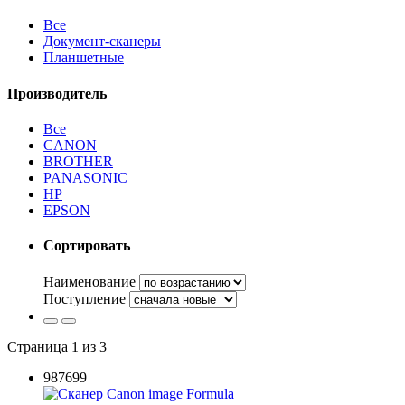
Все
Документ-сканеры
Планшетные
Производитель
Все
CANON
BROTHER
PANASONIC
HP
EPSON
Сортировать
Наименование
Поступление
Страница 1 из 3
987699