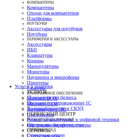
КОМПЬЮТЕРЫ
Компьютеры
Опции для компьютеров
Платформы
НОУТБУКИ
Аксессуары для ноутбуков
Ноутбуки
ПЕРИФЕРИЯ И АКСЕССУАРЫ
Аксессуары
ИБП
Клавиатуры
Копиры
Манипуляторы
Мониторы
Наушники и микрофоны
Принтеры
Услуги и решения
Сканеры
УСЛУГИ
ПРОГРАММНОЕ ОБЕСПЕЧЕНИЕ
IT-решения для бизнеса
Microsoft BOX
Поставка и сопровождение 1C
Microsoft OEM
Видеонаблюдение и СКУД
Антивирусное ПО
СЕРВИСНЫЙ ЦЕНТР
Приложения
Ремонт компьютерной и цифровой техники
РАСХОДНЫЕ МАТЕРИАЛЫ
Картриджи, барабаны, тонеры
Обслуживание оргтехники
СЕРВЕРЫ И СХД
СЕРВИСЫ
Серверные опции
Статус ремонта