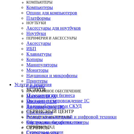
КОМПЬЮТЕРЫ
Компьютеры
Опции для компьютеров
Платформы
НОУТБУКИ
Аксессуары для ноутбуков
Ноутбуки
ПЕРИФЕРИЯ И АКСЕССУАРЫ
Аксессуары
ИБП
Клавиатуры
Копиры
Манипуляторы
Мониторы
Наушники и микрофоны
Принтеры
Услуги и решения
Сканеры
УСЛУГИ
ПРОГРАММНОЕ ОБЕСПЕЧЕНИЕ
IT-решения для бизнеса
Microsoft BOX
Поставка и сопровождение 1C
Microsoft OEM
Видеонаблюдение и СКУД
Антивирусное ПО
СЕРВИСНЫЙ ЦЕНТР
Приложения
Ремонт компьютерной и цифровой техники
РАСХОДНЫЕ МАТЕРИАЛЫ
Картриджи, барабаны, тонеры
Обслуживание оргтехники
СЕРВЕРЫ И СХД
СЕРВИСЫ
Серверные опции
Статус ремонта