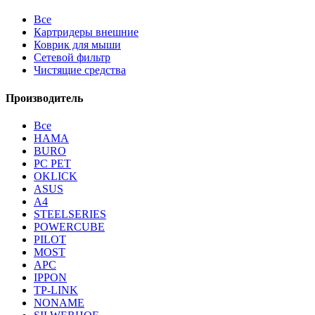
Все
Картридеры внешние
Коврик для мыши
Сетевой фильтр
Чистящие средства
Производитель
Все
HAMA
BURO
PC PET
OKLICK
ASUS
A4
STEELSERIES
POWERCUBE
PILOT
MOST
APC
IPPON
TP-LINK
NONAME