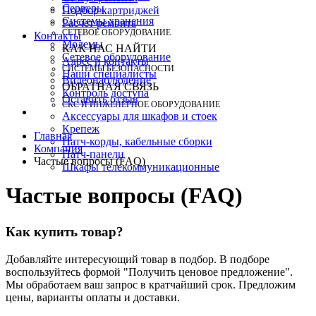
Серверы
Подбор картриджей
Системы хранения
Расчет ремонта
СЕТЕВОЕ ОБОРУДОВАНИЕ
Контакты
Модемы
КАК НАС НАЙТИ
Сетевое оборудование
Адрес и контакты
СИСТЕМЫ БЕЗОПАСНОСТИ
Наши специалисты
Видеонаблюдение
ОБРАТНАЯ СВЯЗЬ
Контроль доступа
Оставить отзыв
СКС И ИНЖЕНЕРНОЕ ОБОРУДОВАНИЕ
Аксессуары для шкафов и стоек
Крепеж
Главная
Патч-корды, кабельные сборки
Компания
Патч-панели
Частые вопросы (FAQ)
Шкафы телекоммуникационные
Частые вопросы (FAQ)
Как купить товар?
Добавляйте интересующий товар в подбор. В подборе
воспользуйтесь формой "Получить ценовое предложение".
Мы обработаем ваш запрос в кратчайший срок. Предложим
цены, варианты оплаты и доставки.