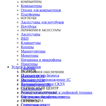
КОМПЬЮТЕРЫ
Компьютеры
Опции для компьютеров
Платформы
НОУТБУКИ
Аксессуары для ноутбуков
Ноутбуки
ПЕРИФЕРИЯ И АКСЕССУАРЫ
Аксессуары
ИБП
Клавиатуры
Копиры
Манипуляторы
Мониторы
Наушники и микрофоны
Принтеры
Услуги и решения
Сканеры
УСЛУГИ
ПРОГРАММНОЕ ОБЕСПЕЧЕНИЕ
IT-решения для бизнеса
Microsoft BOX
Поставка и сопровождение 1C
Microsoft OEM
Видеонаблюдение и СКУД
Антивирусное ПО
СЕРВИСНЫЙ ЦЕНТР
Приложения
Ремонт компьютерной и цифровой техники
РАСХОДНЫЕ МАТЕРИАЛЫ
Картриджи, барабаны, тонеры
Обслуживание оргтехники
СЕРВЕРЫ И СХД
СЕРВИСЫ
Серверные опции
Статус ремонта