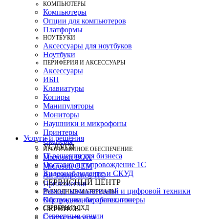
КОМПЬЮТЕРЫ
Компьютеры
Опции для компьютеров
Платформы
НОУТБУКИ
Аксессуары для ноутбуков
Ноутбуки
ПЕРИФЕРИЯ И АКСЕССУАРЫ
Аксессуары
ИБП
Клавиатуры
Копиры
Манипуляторы
Мониторы
Наушники и микрофоны
Принтеры
Услуги и решения
Сканеры
УСЛУГИ
ПРОГРАММНОЕ ОБЕСПЕЧЕНИЕ
IT-решения для бизнеса
Microsoft BOX
Поставка и сопровождение 1C
Microsoft OEM
Видеонаблюдение и СКУД
Антивирусное ПО
СЕРВИСНЫЙ ЦЕНТР
Приложения
Ремонт компьютерной и цифровой техники
РАСХОДНЫЕ МАТЕРИАЛЫ
Картриджи, барабаны, тонеры
Обслуживание оргтехники
СЕРВЕРЫ И СХД
СЕРВИСЫ
Серверные опции
Статус ремонта