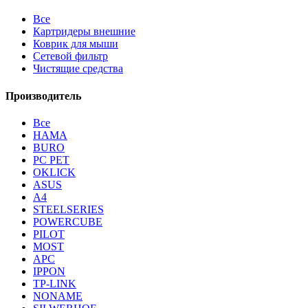
Все
Картридеры внешние
Коврик для мыши
Сетевой фильтр
Чистящие средства
Производитель
Все
HAMA
BURO
PC PET
OKLICK
ASUS
A4
STEELSERIES
POWERCUBE
PILOT
MOST
APC
IPPON
TP-LINK
NONAME