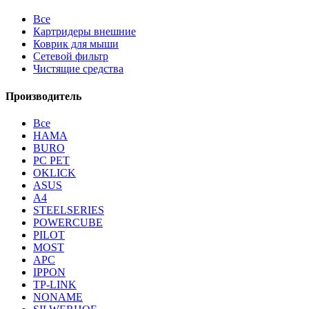
Все
Картридеры внешние
Коврик для мыши
Сетевой фильтр
Чистящие средства
Производитель
Все
HAMA
BURO
PC PET
OKLICK
ASUS
A4
STEELSERIES
POWERCUBE
PILOT
MOST
APC
IPPON
TP-LINK
NONAME