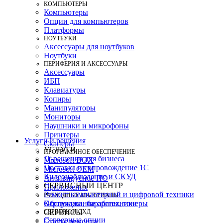
КОМПЬЮТЕРЫ
Компьютеры
Опции для компьютеров
Платформы
НОУТБУКИ
Аксессуары для ноутбуков
Ноутбуки
ПЕРИФЕРИЯ И АКСЕССУАРЫ
Аксессуары
ИБП
Клавиатуры
Копиры
Манипуляторы
Мониторы
Наушники и микрофоны
Принтеры
Услуги и решения
Сканеры
УСЛУГИ
ПРОГРАММНОЕ ОБЕСПЕЧЕНИЕ
IT-решения для бизнеса
Microsoft BOX
Поставка и сопровождение 1C
Microsoft OEM
Видеонаблюдение и СКУД
Антивирусное ПО
СЕРВИСНЫЙ ЦЕНТР
Приложения
Ремонт компьютерной и цифровой техники
РАСХОДНЫЕ МАТЕРИАЛЫ
Картриджи, барабаны, тонеры
Обслуживание оргтехники
СЕРВЕРЫ И СХД
СЕРВИСЫ
Серверные опции
Статус ремонта