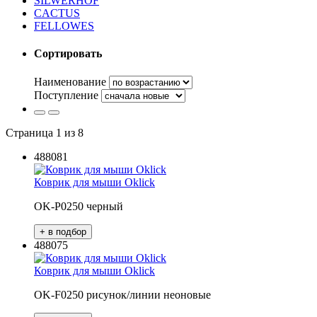
SILWERHOF
CACTUS
FELLOWES
Сортировать
Наименование
Поступление
Страница 1 из 8
488081
Коврик для мыши Oklick
OK-P0250 черный
488075
Коврик для мыши Oklick
OK-F0250 рисунок/линии неоновые