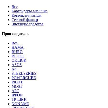
Все
Картридеры внешние
Коврик для мыши
Сетевой фильтр
Чистящие средства
Производитель
Все
HAMA
BURO
PC PET
OKLICK
ASUS
A4
STEELSERIES
POWERCUBE
PILOT
MOST
APC
IPPON
TP-LINK
NONAME