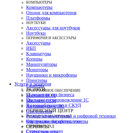
КОМПЬЮТЕРЫ
Компьютеры
Опции для компьютеров
Платформы
НОУТБУКИ
Аксессуары для ноутбуков
Ноутбуки
ПЕРИФЕРИЯ И АКСЕССУАРЫ
Аксессуары
ИБП
Клавиатуры
Копиры
Манипуляторы
Мониторы
Наушники и микрофоны
Принтеры
Услуги и решения
Сканеры
УСЛУГИ
ПРОГРАММНОЕ ОБЕСПЕЧЕНИЕ
IT-решения для бизнеса
Microsoft BOX
Поставка и сопровождение 1C
Microsoft OEM
Видеонаблюдение и СКУД
Антивирусное ПО
СЕРВИСНЫЙ ЦЕНТР
Приложения
Ремонт компьютерной и цифровой техники
РАСХОДНЫЕ МАТЕРИАЛЫ
Картриджи, барабаны, тонеры
Обслуживание оргтехники
СЕРВЕРЫ И СХД
СЕРВИСЫ
Серверные опции
Статус ремонта