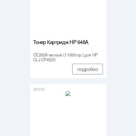
Тонер Картридж HP 648A
CE262A желтый (11000стр.) для HP
CLJ CP4525
подробно
421015