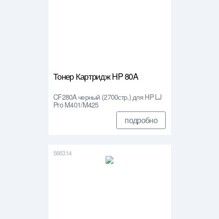
Тонер Картридж HP 80A
CF280A черный (2700стр.) для HP LJ
Pro M401/M425
подробно
566314