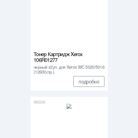
Тонер Картридж Xerox
106R01277
черный x2уп. для Xerox WC 5020/5016
(12600стр.)
подробно
683336