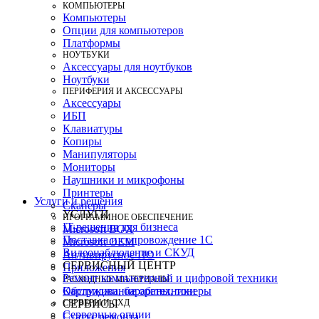
КОМПЬЮТЕРЫ
Компьютеры
Опции для компьютеров
Платформы
НОУТБУКИ
Аксессуары для ноутбуков
Ноутбуки
ПЕРИФЕРИЯ И АКСЕССУАРЫ
Аксессуары
ИБП
Клавиатуры
Копиры
Манипуляторы
Мониторы
Наушники и микрофоны
Принтеры
Услуги и решения
Сканеры
УСЛУГИ
ПРОГРАММНОЕ ОБЕСПЕЧЕНИЕ
IT-решения для бизнеса
Microsoft BOX
Поставка и сопровождение 1C
Microsoft OEM
Видеонаблюдение и СКУД
Антивирусное ПО
СЕРВИСНЫЙ ЦЕНТР
Приложения
Ремонт компьютерной и цифровой техники
РАСХОДНЫЕ МАТЕРИАЛЫ
Картриджи, барабаны, тонеры
Обслуживание оргтехники
СЕРВЕРЫ И СХД
СЕРВИСЫ
Серверные опции
Статус ремонта