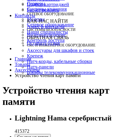
Серверы
Подбор картриджей
Системы хранения
Расчет ремонта
СЕТЕВОЕ ОБОРУДОВАНИЕ
Контакты
Модемы
КАК НАС НАЙТИ
Сетевое оборудование
Адрес и контакты
СИСТЕМЫ БЕЗОПАСНОСТИ
Наши специалисты
Видеонаблюдение
ОБРАТНАЯ СВЯЗЬ
Контроль доступа
Оставить отзыв
СКС И ИНЖЕНЕРНОЕ ОБОРУДОВАНИЕ
Аксессуары для шкафов и стоек
Крепеж
Главная
Патч-корды, кабельные сборки
Товары
Патч-панели
Аксессуары
Шкафы телекоммуникационные
Устройство чтения карт памяти
Устройство чтения карт
памяти
Lightning Hama серебристый
415372